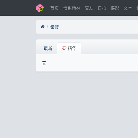
首页
情系杨林
交友
自拍
摄影
文学
装修
最新
精华
无