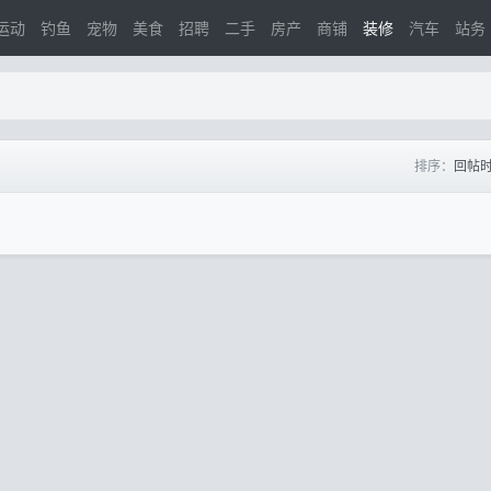
运动
钓鱼
宠物
美食
招聘
二手
房产
商铺
装修
汽车
站务
排序：
回帖